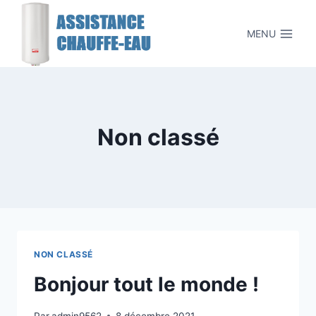
Skip
to
MENU
content
Non classé
NON CLASSÉ
Bonjour tout le monde !
Par
admin9562
8 décembre 2021